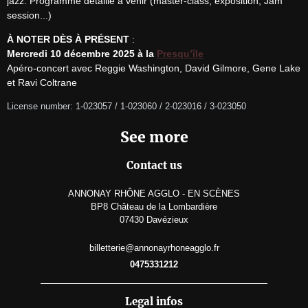
jazz. Programme détaillé à venir (master-class, exposition, Jam

session...)
À NOTER DÈS À PRÉSENT
Mercredi 10 décembre 2025 à la 
Presqu’île
Apéro-concert avec Reggie Washington, David Gilmore, Gene Lake 
et Ravi Coltrane
License number: 1-023057 / 1-023060 / 2-023016 / 3-023050
See more
Contact us
ANNONAY RHÔNE AGGLO - EN SCÈNES
BP8 Château de la Lombardière
07430 Davézieux
billetterie@annonayrhoneagglo.fr
0475331212
Legal infos