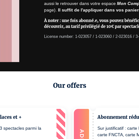
aussi le retrouver dans votre espace 
Mon Comp
page). 
Il suffit de l'appliquer dans vos pani
À noter
: une fois abonné.e, vous pouvez bénéfic
découvrir, au tarif privilégié de 10€ par spectacl
License number: 1-023057 / 1-023060 / 2-023016 / 3
Our offers
aces et +
Abonnement réduit
3 spectacles parmi la
Sur justificatif : car
ADD
carte FNCTA, carte