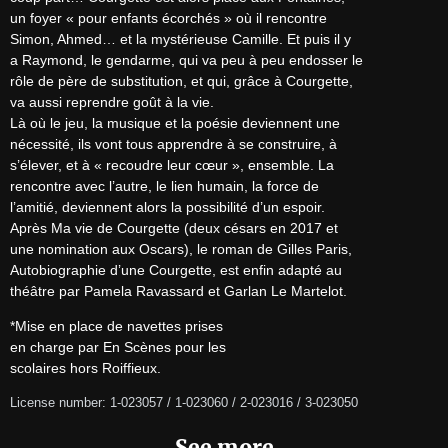
un foyer « pour enfants écorchés » où il rencontre

Simon, Ahmed… et la mystérieuse Camille. Et puis il y

a Raymond, le gendarme, qui va peu à peu endosser le

rôle de père de substitution, et qui, grâce à Courgette,

va aussi reprendre goût à la vie.

Là où le jeu, la musique et la poésie deviennent une

nécessité, ils vont tous apprendre à se construire, à

s’élever, et à « recoudre leur cœur », ensemble. La

rencontre avec l’autre, le lien humain, la force de

l’amitié, deviennent alors la possibilité d’un espoir.

Après Ma vie de Courgette (deux césars en 2017 et

une nomination aux Oscars), le roman de Gilles Paris,

Autobiographie d’une Courgette, est enfin adapté au

théâtre par Pamela Ravassard et Garlan Le Martelot.
*Mise en place de navettes prises

en charge par En Scènes pour les

scolaires hors Roiffieux.
License number: 1-023057 / 1-023060 / 2-023016 / 3-023050
See more