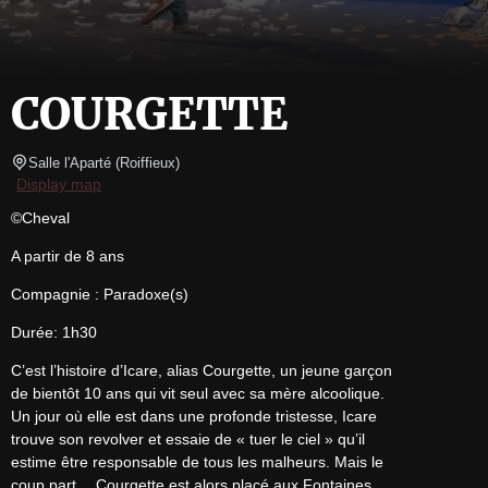
COURGETTE
Salle l'Aparté
(
Roiffieux
)
Display map
©Cheval
A partir de 8 ans
Compagnie : Paradoxe(s)
Durée: 1h30
C’est l’histoire d’Icare, alias Courgette, un jeune garçon

de bientôt 10 ans qui vit seul avec sa mère alcoolique.

Un jour où elle est dans une profonde tristesse, Icare

trouve son revolver et essaie de « tuer le ciel » qu’il

estime être responsable de tous les malheurs. Mais le

coup part… Courgette est alors placé aux Fontaines,
